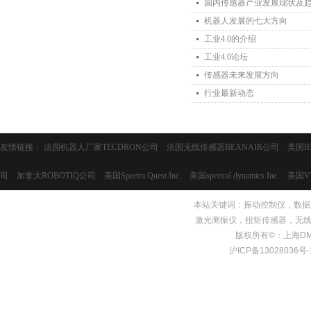
国内传感器产业发展现状及
机器人发展的七大方向
工业4.0的介绍
工业4.0论坛
传感器未来发展方向
行业最新动态
友情链接：
法国机器人厂家TECDRON公司
法国无线传感器BEANAIR公司
美国I
司
加拿大ROBOTIQ公司
美国Spectra Quest Inc.
美国spectral dynamics Inc.
美国V
本站关键词：
振动控制仪
，
数据
激光测振仪，扭矩传感器，无线
版权所有©：上海DMS测量
沪ICP备13028036号-1 