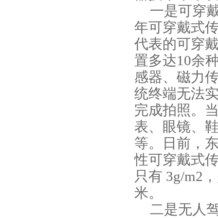
一是可穿
年可穿戴式
代表的可穿
置多达
10
余
感器、磁力
统终端无法
完成拍照。
表、眼镜、
等。日前，
性可穿戴式
只有
3g/m2
，
米。
二是无人