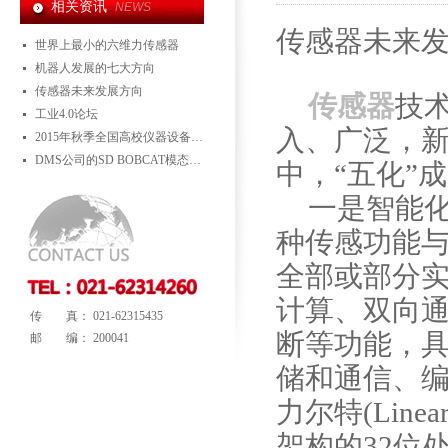
相关资讯
NEWS
传感器未来
世界上最小的六维力传感器
机器人发展的七大方向
传感器未来发展方向
传感器
技
工业4.0论坛
入、广泛，
2015年秋季全国高校仪器设备展示会
DMS公司的SD BOBCAT模态测试系统在电力行业的应用
中，“五化”
一是智能
种传感功能
全部或部分
计算、双向
传 真： 021-62315435
断等功能，
邮 编： 200041
储和通信、
力尔特
(Linea
架构的
32
位