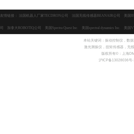
友情链接：
法国机器人厂家TECDRON公司
法国无线传感器BEANAIR公司
美国I
司
加拿大ROBOTIQ公司
美国Spectra Quest Inc.
美国spectral dynamics Inc.
美国V
本站关键词：
振动控制仪
，
数据
激光测振仪，扭矩传感器，无线
版权所有©：上海DMS测量
沪ICP备13028036号-1 