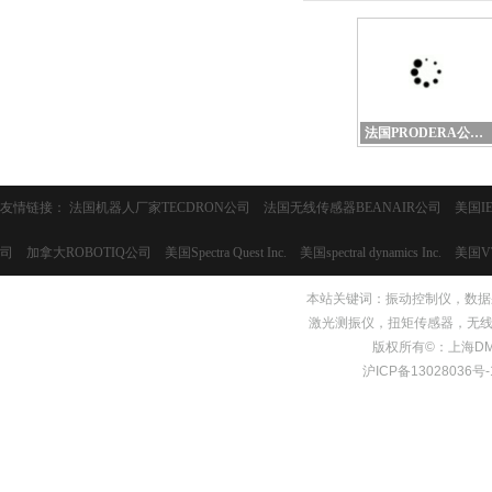
法国PRODERA公司的惯性激振器
友情链接：
法国机器人厂家TECDRON公司
法国无线传感器BEANAIR公司
美国I
司
加拿大ROBOTIQ公司
美国Spectra Quest Inc.
美国spectral dynamics Inc.
美国V
本站关键词：
振动控制仪
，
数据
激光测振仪，扭矩传感器，无线
版权所有©：上海DMS测量
沪ICP备13028036号-1 