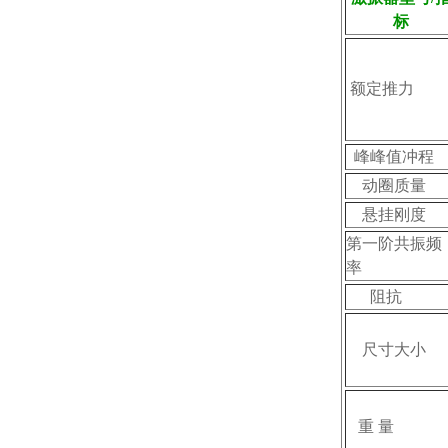
标
额定推力
峰峰值冲程
动圈质量
悬挂刚度
第一阶共振频
率
阻抗
尺寸大小
重 量